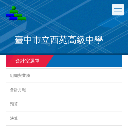
跳
到
主
要
內
容
臺中市立西苑高級中學
區
會計室選單
組織與業務
會計月報
預算
決算