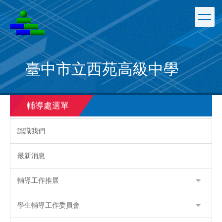
跳
到
主
要
內
容
臺中市立西苑高級中學
區
輔導處選單
認識我們
最新消息
輔導工作推展
學生輔導工作委員會