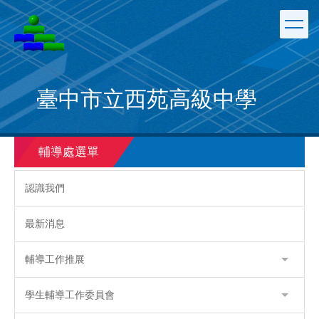
跳
到
主
要
內
容
臺中市立西苑高級中學
區
輔導處選單
認識我們
最新消息
輔導工作推展
學生輔導工作委員會