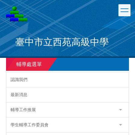
跳
到
主
要
內
容
臺中市立西苑高級中學
區
輔導處選單
認識我們
最新消息
輔導工作推展
學生輔導工作委員會