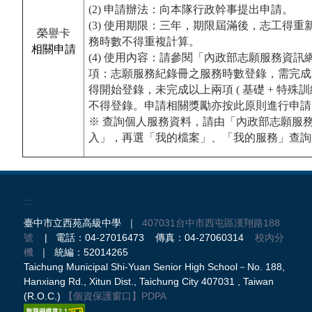
(2) 申請辦法：
向本隊行政幹事提出申請。
(3) 使用期限：三年，期限屆滿後，志工得
榮譽卡
務時數不得重複計算。
相關申請
(4) 使用內容：請參閱「內政部志願服務資訊網
項：志願服務紀錄冊之服務時數登錄，需完成
得開始登錄，未完成以上兩項 ( 基礎 + 特殊
不得登錄。申請相關獎勵亦按此原則進行申請
※ 查詢個人服務資料，請由「內政部志願服
入」，再選「我的檔案」、「我的服務」查詢
:::
臺中市立西苑高級中學 ｜
407031台中市西屯區漢翔路188
號
| 電話：04-27016473 傳真：04-27060314
校內分
機
｜ 統編：52014265
Taichung Municipal Shi-Yuan Senior High School－No. 188,
Hanxiang Rd., Xitun Dist., Taichung City 407031 , Taiwan
(R.O.C.)
【個資保護窗口】
PDPA