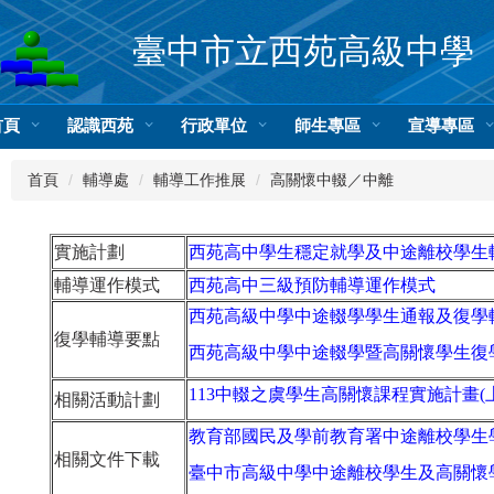
臺中市立西苑高級中學
首頁
認識西苑
行政單位
師生專區
宣導專區
首頁
輔導處
輔導工作推展
高關懷中輟／中離
實施計劃
西苑高中學生穩定就學及中途離校學生
輔導運作模式
西苑高中三級預防輔導運作模式
西苑高級中學中途輟學學生通報及復學
復學輔導要點
西苑高級中學中途輟學暨高關懷學生復
113中輟之虞學生高關懷課程實施計畫(
相關活動計劃
教育部國民及學前教育署中途離校學生
相關文件下載
臺中市高級中學中途離校學生及高關懷