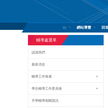
跳
到
主
要
內
:::
網站導覽
回
容
區
輔導處選單
認識我們
最新消息
輔導工作推展
學生輔導工作委員會
升學輔導相關資訊