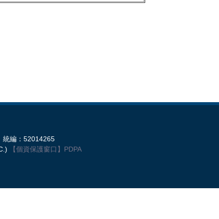
統編：52014265
C.)
【個資保護窗口】
PDPA