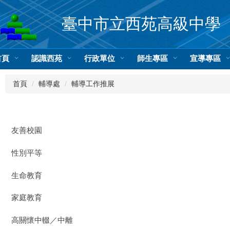
臺中市立西苑高級中學
首頁
認識西苑
行政單位
師生專區
宣導專區
首頁
輔導處
輔導工作推展
友善校園
性別平等
生命教育
家庭教育
高關懷中輟／中離