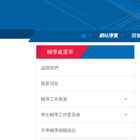
跳
到
主
要
內
:::
網站導覽
回
容
區
輔導處選單
認識我們
最新消息
輔導工作推展
學生輔導工作委員會
升學輔導相關資訊