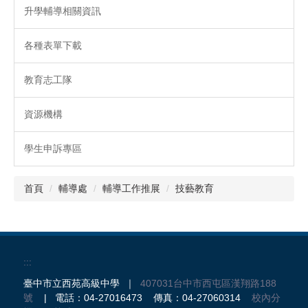
升學輔導相關資訊
各種表單下載
教育志工隊
資源機構
學生申訴專區
首頁
輔導處
輔導工作推展
技藝教育
:::
臺中市立西苑高級中學 ｜
407031台中市西屯區漢翔路188
號
| 電話：04-27016473 傳真：04-27060314
校內分