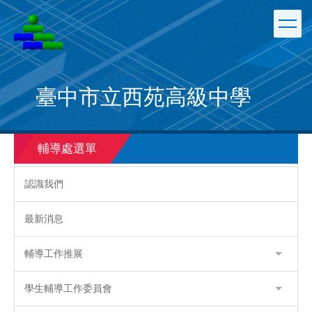
跳
到
主
要
內
容
臺中市立西苑高級中學
區
輔導處選單
認識我們
最新消息
輔導工作推展
學生輔導工作委員會