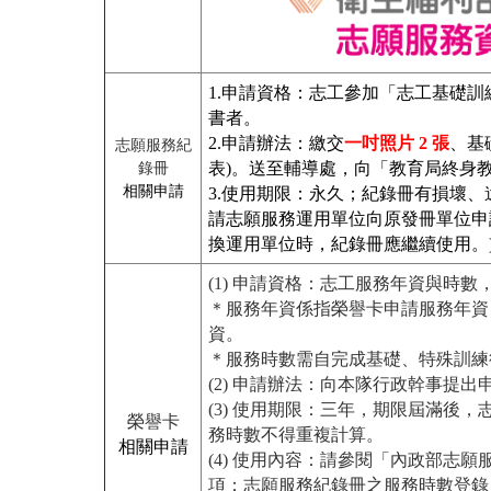
1.申請資格：志工參加「志工基礎
書者。
2.申請辦法：繳交
一吋照片 2 張
、基
志願服務紀
表)。送至輔導處，向「教育局終身
錄冊
相關申請
3.使用期限：永久；紀錄冊有損壞
請志願服務運用單位向原發冊單位申
換運用單位時，紀錄冊應繼續使用。
(1) 申請資格：志工服務年資與時數
＊服務年資係指榮譽卡申請服務年資
資。
＊服務時數需自完成基礎、特殊訓
(2) 申請辦法：
向本隊行政幹事提出
(3) 使用期限：三年，期限屆滿後
榮譽卡
務時數不得重複計算。
相關申請
(4) 使用內容：請參閱「內政部志願
項：志願服務紀錄冊之服務時數登錄