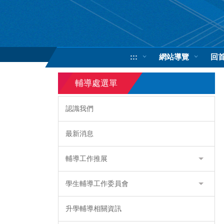
跳
到
主
要
內
:::
網站導覽
回
容
區
輔導處選單
認識我們
最新消息
輔導工作推展
學生輔導工作委員會
升學輔導相關資訊