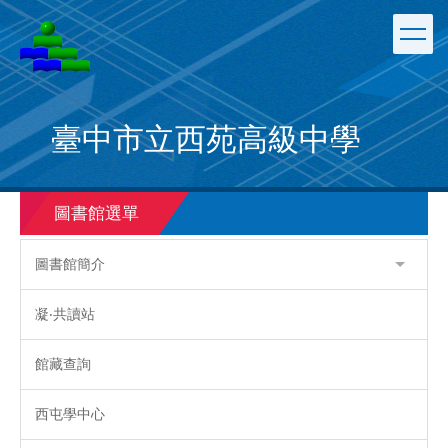
跳
到
主
要
內
容
臺中市立西苑高級中學
區
圖書館選單
圖書館簡介
凝‧共讀站
館藏查詢
西屯學中心