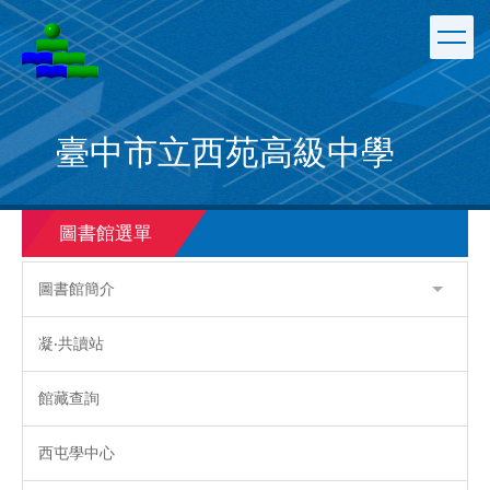
跳
到
主
要
內
容
臺中市立西苑高級中學
區
圖書館選單
圖書館簡介
凝‧共讀站
館藏查詢
西屯學中心