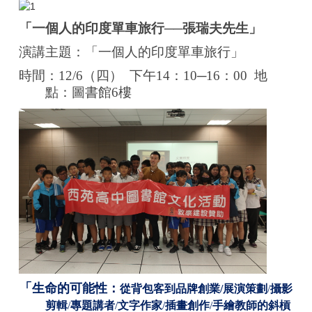
「一個人的印度單車旅行──張瑞夫先生」
演講主題：「一個人的印度單車旅行」
時間：12/6（四） 下午14：10─16：00
地
點：圖書館6樓
「
生命的可能性：
從背包客到品牌創業/展演策劃
/
攝影
剪輯
/
專題講者
/
文字作家
/
插畫創
作
/
手繪教師的斜槓