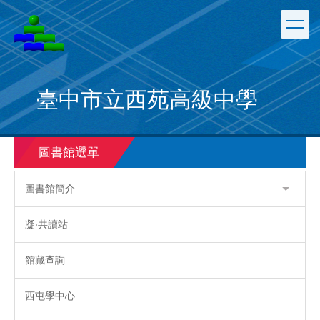
跳
到
主
要
內
容
臺中市立西苑高級中學
區
圖書館選單
圖書館簡介
凝‧共讀站
館藏查詢
西屯學中心