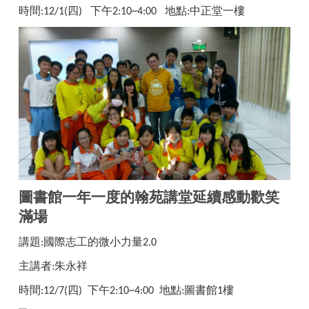
時間
四
下午
地點
中正堂一樓
:12/1(
)
2:10~4:00
:
圖書館一年一度的翰苑講堂
延續感動
歡笑
滿場
講題
國際志工的微小力量
:
2.0
主講者
朱永祥
:
時間
四
下午
地點
圖書館
樓
:12/7(
)
2:10~4:00
:
1